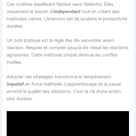
Ces routines équilibrent l’ardeur sans l’éteindre. Elles
respectent le besoin d’
indépendant
tout en créant des
habitudes saines. L’intention est de soutenir la productivité
durable.
Un outil pratique est la règle des dix secondes avant
réaction. Respirer et compter jusqu’à dix réduit les réactions
agressives. Cette méthode simple diminue les conflits
inutiles.
Adopter ces stratégies transforme le tempérament
impulsif
en force maîtrisée. L’apprentissage de la pause
enrichit la qualité des décisions. C’est la clé d’une action
plus durable.