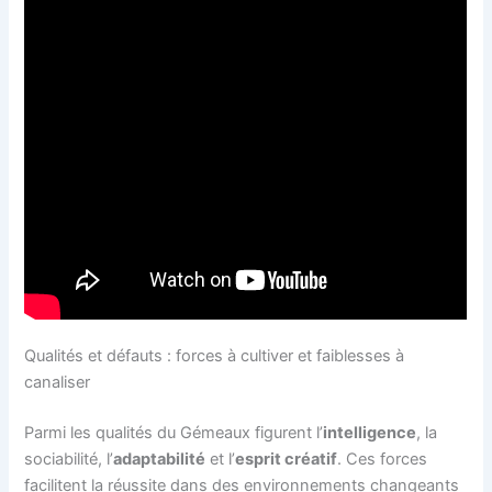
Qualités et défauts : forces à cultiver et faiblesses à
canaliser
Parmi les qualités du Gémeaux figurent l’
intelligence
, la
sociabilité, l’
adaptabilité
et l’
esprit créatif
. Ces forces
facilitent la réussite dans des environnements changeants