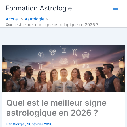
Aller
Formation Astrologie
au
contenu
Accueil
Astrologie
Quel est le meilleur signe astrologique en 2026 ?
Quel est le meilleur signe
astrologique en 2026 ?
Par
Giorgia
/
28 février 2026