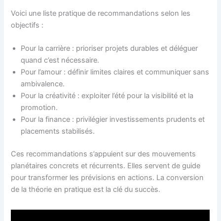
Voici une liste pratique de recommandations selon les
objectifs :
Pour la carrière : prioriser projets durables et déléguer
quand c’est nécessaire.
Pour l’amour : définir limites claires et communiquer sans
ambivalence.
Pour la créativité : exploiter l’été pour la visibilité et la
promotion.
Pour la finance : privilégier investissements prudents et
placements stabilisés.
Ces recommandations s’appuient sur des mouvements
planétaires concrets et récurrents. Elles servent de guide
pour transformer les prévisions en actions. La conversion
de la théorie en pratique est la clé du succès.