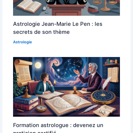
Astrologie Jean-Marie Le Pen : les
secrets de son thème
Astrologie
Formation astrologue : devenez un
praticien certifié