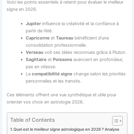
Voici les points essentiels à retenir pour évaluer le meilleur
signe en 2026.
Jupiter
influence la créativité et la confiance à
partir de l’été.
Capricorne
et
Taureau
bénéficient d’une
consolidation professionnelle.
Verseau
voit ses idées reconnues grâce à Pluton.
Sagittaire
et
Poissons
avancent en profondeur,
pas en vitesse.
La
compatibilité signe
change selon les priorités
personnelles et les transits.
Ces éléments offrent une vue synthétique et utile pour
orienter vos choix en astrologie 2026.
Table of Contents
Quel est le meilleur signe astrologique en 2026 ? Analyse