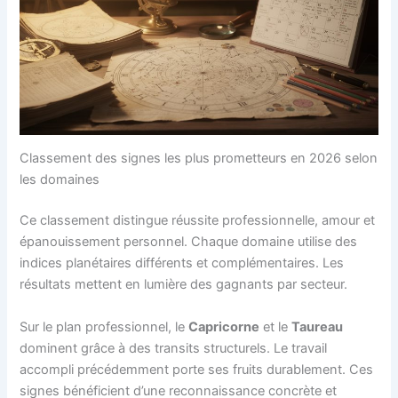
Classement des signes les plus prometteurs en 2026 selon
les domaines
Ce classement distingue réussite professionnelle, amour et
épanouissement personnel. Chaque domaine utilise des
indices planétaires différents et complémentaires. Les
résultats mettent en lumière des gagnants par secteur.
Sur le plan professionnel, le
Capricorne
et le
Taureau
dominent grâce à des transits structurels. Le travail
accompli précédemment porte ses fruits durablement. Ces
signes bénéficient d’une reconnaissance concrète et