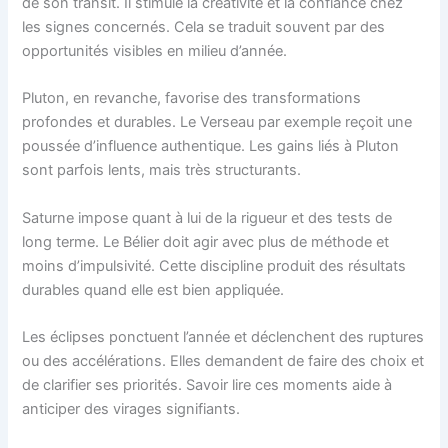
de son transit. Il stimule la créativité et la confiance chez
les signes concernés. Cela se traduit souvent par des
opportunités visibles en milieu d’année.
Pluton, en revanche, favorise des transformations
profondes et durables. Le Verseau par exemple reçoit une
poussée d’influence authentique. Les gains liés à Pluton
sont parfois lents, mais très structurants.
Saturne impose quant à lui de la rigueur et des tests de
long terme. Le Bélier doit agir avec plus de méthode et
moins d’impulsivité. Cette discipline produit des résultats
durables quand elle est bien appliquée.
Les éclipses ponctuent l’année et déclenchent des ruptures
ou des accélérations. Elles demandent de faire des choix et
de clarifier ses priorités. Savoir lire ces moments aide à
anticiper des virages signifiants.