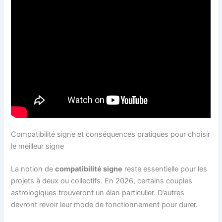
Compatibilité signe et conséquences pratiques pour choisir
le meilleur signe
La notion de
compatibilité signe
reste essentielle pour les
projets à deux ou collectifs. En 2026, certains couples
astrologiques trouveront un élan particulier. D’autres
devront revoir leur mode de fonctionnement pour durer.