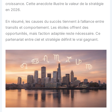
croissance. Cette anecdote illustre la valeur de la stratégie
en 2026.
En résumé, les causes du succès tiennent à l’alliance entre
transits et comportement. Les étoiles offrent des
opportunités, mais l’action adaptée reste nécessaire. Ce
partenariat entre ciel et stratégie définit le vrai gagnant.