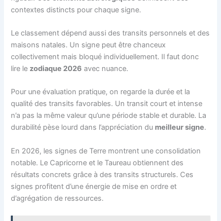
contextes distincts pour chaque signe.
Le classement dépend aussi des transits personnels et des
maisons natales. Un signe peut être chanceux
collectivement mais bloqué individuellement. Il faut donc
lire le
zodiaque 2026
avec nuance.
Pour une évaluation pratique, on regarde la durée et la
qualité des transits favorables. Un transit court et intense
n’a pas la même valeur qu’une période stable et durable. La
durabilité pèse lourd dans l’appréciation du
meilleur signe
.
En 2026, les signes de Terre montrent une consolidation
notable. Le Capricorne et le Taureau obtiennent des
résultats concrets grâce à des transits structurels. Ces
signes profitent d’une énergie de mise en ordre et
d’agrégation de ressources.